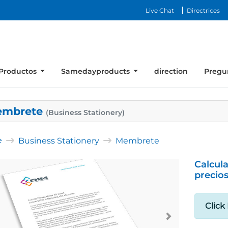
Live Chat
Directrices
Productos
Samedayproducts
direction
Pregu
embrete
(Business Stationery)
e
Business Stationery
Membrete
Calcul
precio
Click