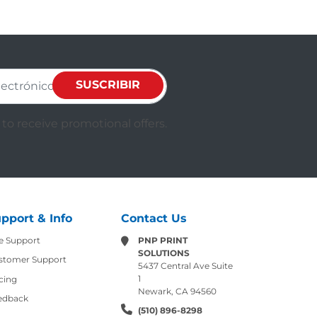
SUSCRIBIR
to receive promotional offers.
pport & Info
Contact Us
e Support
PNP PRINT
SOLUTIONS
stomer Support
5437 Central Ave Suite
1
cing
Newark, CA 94560
edback
(510) 896-8298