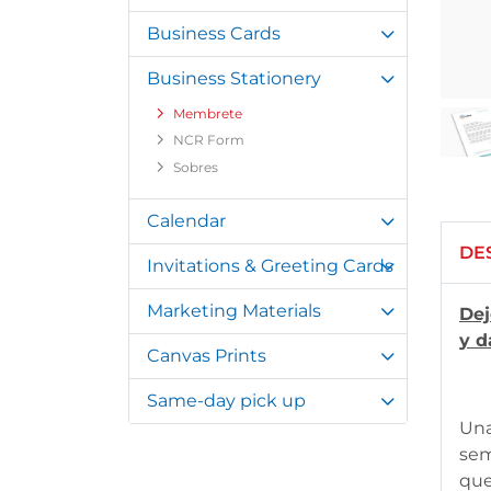
Business Cards
Business Stationery
Membrete
NCR Form
Sobres
Calendar
DE
Invitations & Greeting Cards
Marketing Materials
Dej
y d
Canvas Prints
Same-day pick up
Una
sem
que