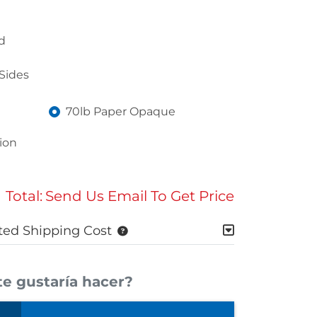
d
Sides
70lb Paper Opaque
ion
Total:
Send Us Email To Get Price
ted Shipping Cost
e gustaría hacer?