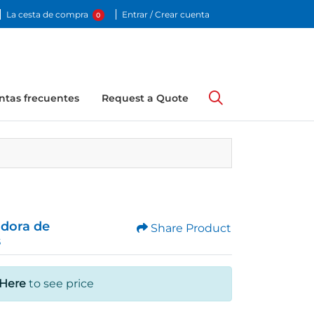
La cesta de compra
Entrar / Crear cuenta
0
ntas frecuentes
Request a Quote
adora de
Share Product
s
 Here
to see price