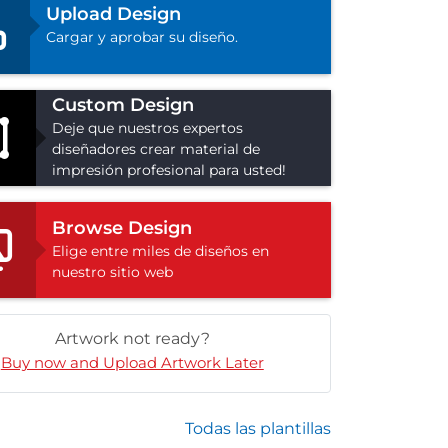
Upload Design
Cargar y aprobar su diseño.
Custom Design
Deje que nuestros expertos
diseñadores crear material de
impresión profesional para usted!
Browse Design
Elige entre miles de diseños en
nuestro sitio web
Artwork not ready?
Buy now and Upload Artwork Later
Todas las plantillas