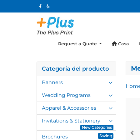
Casa
Request a Quote
Casa
M
Categoría del producto
Banners
Hom
Wedding Programs
Apparel & Accessories
Invitations & Stationery
New Categories
Saving
Brochures