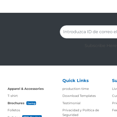
Subscribe Here 
Quick Links
Su
production-time
Apparel & Accessories
production-time
Liv
T-shirt
Download Templates
Cu
Brochures
Testimonial
Pri
Saving
Folletos
Privacidad y Política de
Fe
Seguridad